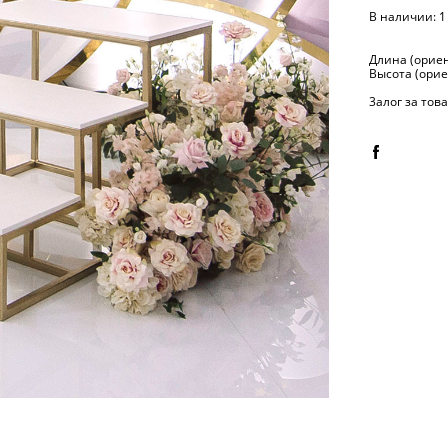
В наличии:
1
Длина (ориен
Высота (орие
3алог за тов